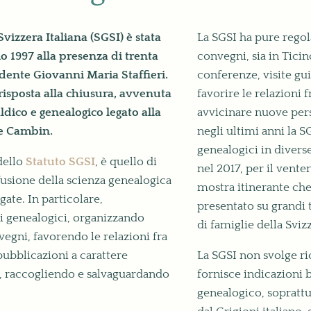
vizzera Italiana (SGSI) è stata
La SGSI ha pure rego
o 1997 alla presenza di trenta
convegni, sia in Ticino
dente Giovanni Maria Staffieri.
conferenze, visite gu
n risposta alla chiusura, avvenuta
favorire le relazioni 
aldico e genealogico legato alla
avvicinare nuove pers
ne Cambin.
negli ultimi anni la S
genealogici in diverse
 dello
Statuto SGSI
, è quello di
nel 2017, per il vent
fusione della scienza genealogica
mostra itinerante ch
gate. In particolare,
presentato su grandi 
i genealogici, organizzando
di famiglie della Svizz
egni, favorendo le relazioni fra
ubblicazioni a carattere
La SGSI non svolge ri
i, raccogliendo e salvaguardando
fornisce indicazioni b
genealogico, soprattu