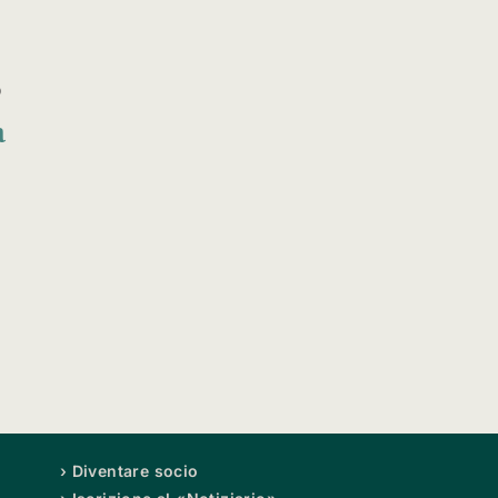
o
a
› Diventare socio