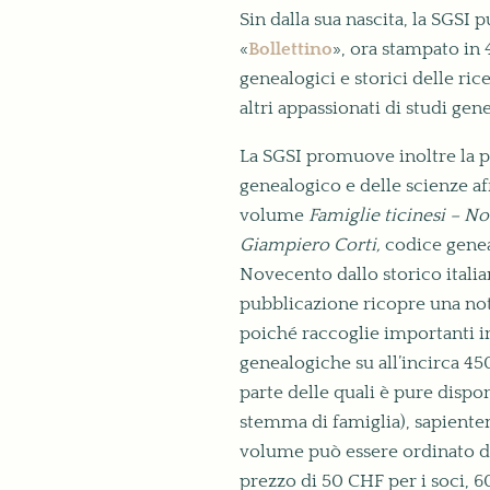
Sin dalla sua nascita, la SGSI
«
Bollettino
», ora stampato in
genealogici e storici delle ric
altri appassionati di studi gene
La SGSI promuove inoltre la p
genealogico e delle scienze aff
volume
Famiglie ticinesi – No
Giampiero Corti,
codice geneal
Novecento dallo storico itali
pubblicazione ricopre una not
poiché raccoglie importanti i
genealogiche su all’incirca 45
parte delle quali è pure dispo
stemma di famiglia), sapiente
volume può essere ordinato di
prezzo di 50 CHF per i soci, 6