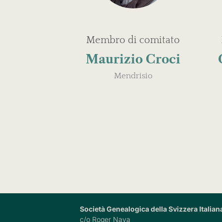
Membro di comitato
Maurizio Croci
Mendrisio
Società Genealogica della Svizzera Italian
c/o Roger Nava