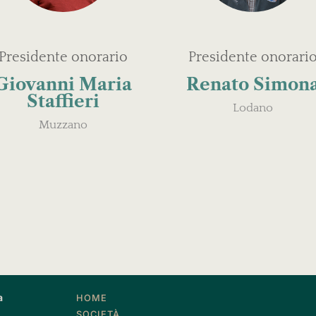
Presidente onorario
Presidente onorari
Giovanni Maria
Renato Simon
Staffieri
Lodano
Muzzano
a
HOME
SOCIETÀ