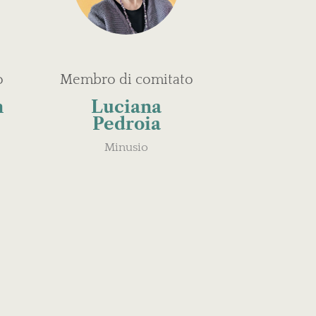
o
Membro di comitato
n
Luciana
Pedroia
Minusio