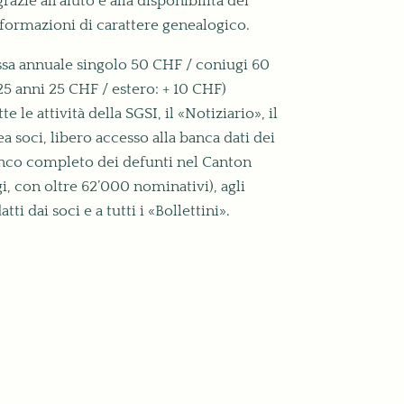
grazie all’aiuto e alla disponibilità dei
informazioni di carattere genealogico.
tassa annuale singolo 50 CHF / coniugi 60
25 anni 25 CHF / estero: + 10 CHF)
tte le attività della SGSI, il «Notiziario», il
ea soci, libero accesso alla banca dati dei
enco completo dei defunti nel Canton
i, con oltre 62’000 nominativi), agli
tti dai soci e a tutti i «Bollettini».