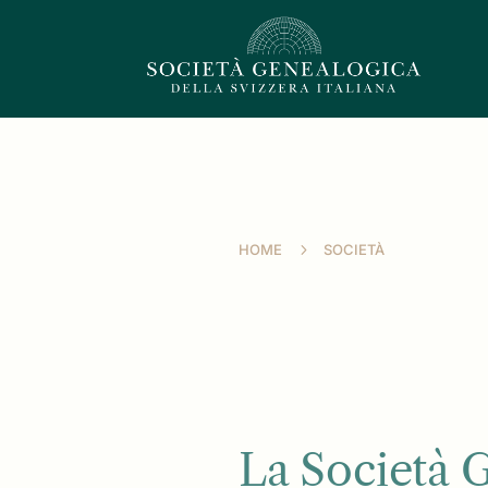
5
HOME
SOCIETÀ
La Società G