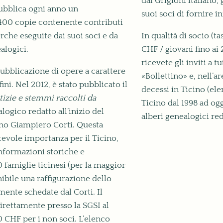
dal Grigioni italiano, 
 pubblica ogni anno un
suoi soci di fornire 
 400 copie contenente contributi
erche eseguite dai suoi soci e da
In qualità di socio (
alogici.
CHF / giovani fino ai 
ricevete gli inviti a tu
ubblicazione di opere a carattere
«Bollettino» e, nell’ar
ini. Nel 2012, è stato pubblicato il
decessi in Ticino (el
tizie e stemmi raccolti da
Ticino dal 1998 ad ogg
ogico redatto all’inizio del
alberi genealogici reda
ano Giampiero Corti. Questa
evole importanza per il Ticino,
nformazioni storiche e
0 famiglie ticinesi (per la maggior
nibile una raffigurazione dello
mente schedate dal Corti. Il
rettamente presso la SGSI al
0 CHF per i non soci. L’elenco