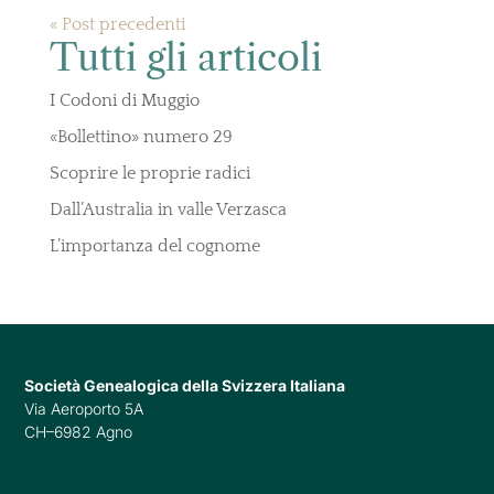
« Post precedenti
Tutti gli articoli
I Codoni di Muggio
«Bollettino» numero 29
Scoprire le proprie radici
Dall’Australia in valle Verzasca
L’importanza del cognome
Società Genealogica della Svizzera Italiana
Via Aeroporto 5A
CH–6982 Agno