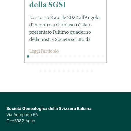
Il n
della SGSI
pres
Cabbi
tore
Lo scorso 2 aprile 2022 all’Angolo
ore 1
ico,
d’Incontro a Giubiasco è stato
presentato l’ultimo quaderno
Leggi
della nostra Società scritto da
Leggi l'articolo
Società Genealogica della Svizzera Italiana
Via Aeroporto 5A
CH–6982 Agno