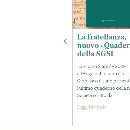
la ricerca degli
La fratellanza,
tenati
nuovo «Quader
della SGSI
ve tecniche e maggiori
oscenze aiutano il
Lo scorso 2 aprile 2022
ercatore a redigere un
all’Angolo d’Incontro a
ero genealogico, frutto
Giubiasco è stato present
unque di un
l’ultimo quaderno della n
iente lavoro.
Società scritto da
i l'articolo
Leggi l'articolo