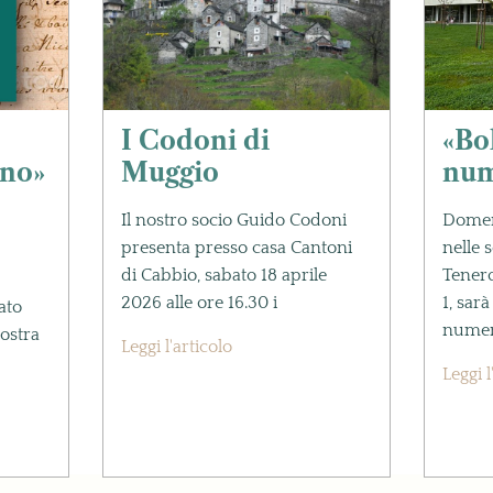
I Codoni di
«Bo
no»
Muggio
num
Il nostro socio Guido Codoni
Domen
presenta presso casa Cantoni
nelle 
di Cabbio, sabato 18 aprile
Tenero
2026 alle ore 16.30 i
1, sar
ato
numer
ostra
Leggi l'articolo
Leggi l