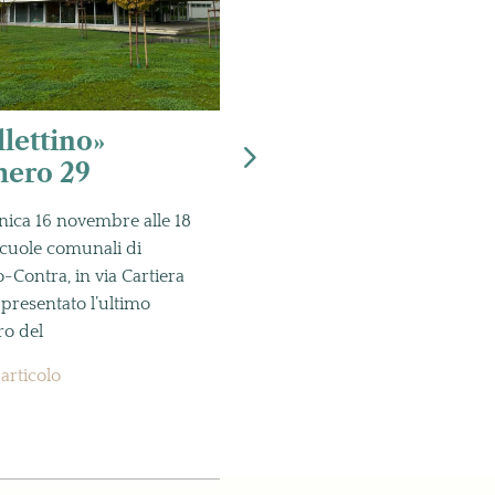
llettino»
Scoprire le
ero 29
proprie radici
ica 16 novembre alle 18
Domenica 9 novembre 202
scuole comunali di
presso il Palazzo dei Landfog
-Contra, in via Cartiera
a Lottigna, alle ore 15 il Mus
à presentato l’ultimo
storico etnografico Valle
o del
Leggi l'articolo
'articolo