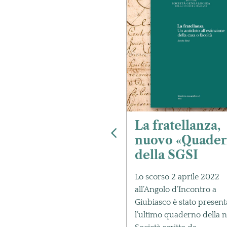
la ricerca degli
La fratellanza,
tenati
nuovo «Quader
della SGSI
ve tecniche e maggiori
oscenze aiutano il
Lo scorso 2 aprile 2022
ercatore a redigere un
all’Angolo d’Incontro a
ero genealogico, frutto
Giubiasco è stato present
unque di un
l’ultimo quaderno della n
iente lavoro.