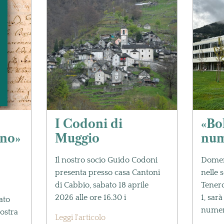
I Codoni di
«Bo
no»
Muggio
num
Il nostro socio Guido Codoni
Domen
presenta presso casa Cantoni
nelle 
di Cabbio, sabato 18 aprile
Tenero
2026 alle ore 16.30 i
1, sar
ato
numer
ostra
Leggi l'articolo