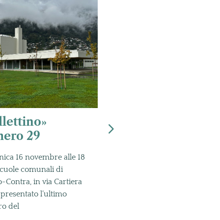
llettino»
Scoprire le
ero 29
proprie radici
ica 16 novembre alle 18
Domenica 9 novembre 202
scuole comunali di
presso il Palazzo dei Landfog
-Contra, in via Cartiera
a Lottigna, alle ore 15 il Mus
à presentato l’ultimo
storico etnografico Valle
o del
Leggi l'articolo